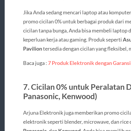
Jika Anda sedang mencari laptop atau komputer
promo cicilan 0% untuk berbagai produk dari m
cicilan tanpa bunga, Anda bisa membeli laptop d
keperluan kerja atau gaming. Produk seperti
As
Pavilion
tersedia dengan cicilan yang fleksibel, 
Baca juga :
7 Produk Elektronik dengan Garansi
7.
Cicilan 0% untuk Peralatan D
Panasonic, Kenwood)
Arjuna Elektronik juga memberikan promo cicil
elektronik seperti blender, microwave, dan rice
Panasonic
, dan
Kenwood
. Anda bisa memilih 