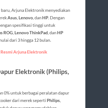
 baru, Arjuna Elektronik menyediakan
erek
Asus
,
Lenovo
, dan
HP
. Dengan
engan spesifikasi tinggi untuk
us ROG
,
Lenovo ThinkPad
, dan
HP
mulai dari 3 hingga 12 bulan.
 Resmi Arjuna Elektronik
apur Elektronik (Philips,
an 0% untuk berbagai peralatan dapur
 cooker dari merek seperti
Philips
,
produk dapur yang memudahkan