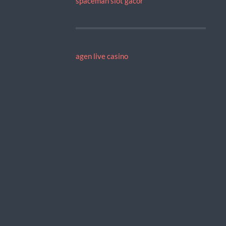
spaceman slot gacor
agen live casino