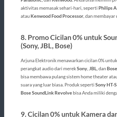
aktivitas memasak sehari-hari, seperti
Philips A
atau
Kenwood Food Processor
, dan membayar d
8.
Promo Cicilan 0% untuk Sou
(Sony, JBL, Bose)
Arjuna Elektronik menawarkan cicilan 0% untu
perangkat audio dari merek
Sony
,
JBL
, dan
Bos
bisa membawa pulang sistem home theater atau
suara yang luar biasa. Produk seperti
Sony HT-S
Bose SoundLink Revolve
bisa Anda miliki denga
9.
Cicilan 0% untuk Kamera dan