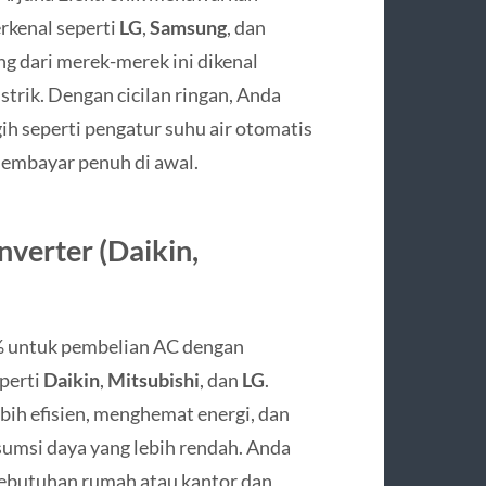
rkenal seperti
LG
,
Samsung
, dan
ng dari merek-merek ini dikenal
strik. Dengan cicilan ringan, Anda
ih seperti pengatur suhu air otomatis
membayar penuh di awal.
verter (Daikin,
% untuk pembelian AC dengan
eperti
Daikin
,
Mitsubishi
, dan
LG
.
bih efisien, menghemat energi, dan
umsi daya yang lebih rendah. Anda
kebutuhan rumah atau kantor dan