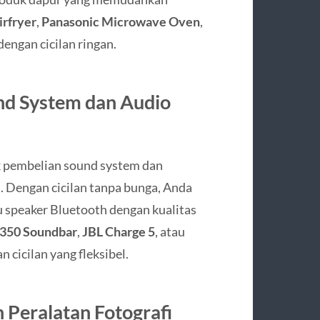
irfryer
,
Panasonic Microwave Oven
,
engan cicilan ringan.
nd System dan Audio
k pembelian sound system dan
e
. Dengan cicilan tanpa bunga, Anda
 speaker Bluetooth dengan kualitas
350 Soundbar
,
JBL Charge 5
, atau
n cicilan yang fleksibel.
 Peralatan Fotografi