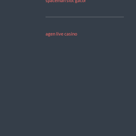
spaceman slot gacor
agen live casino