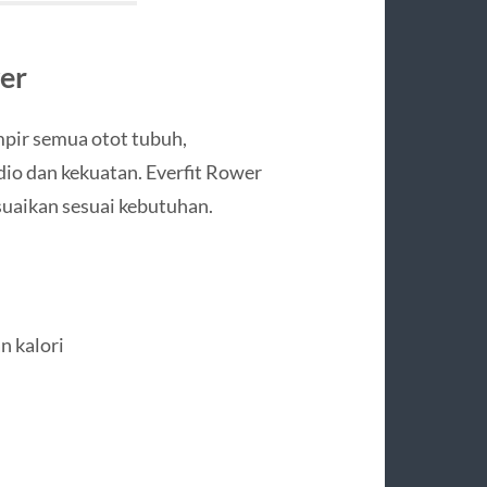
er
pir semua otot tubuh,
dio dan kekuatan. Everfit Rower
suaikan sesuai kebutuhan.
n kalori