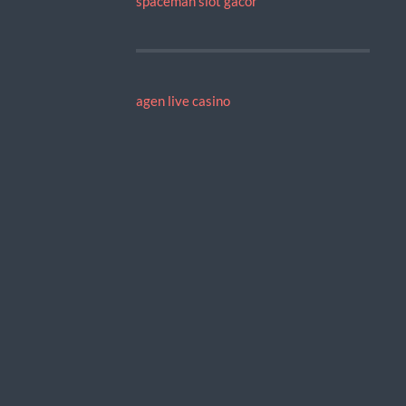
spaceman slot gacor
agen live casino