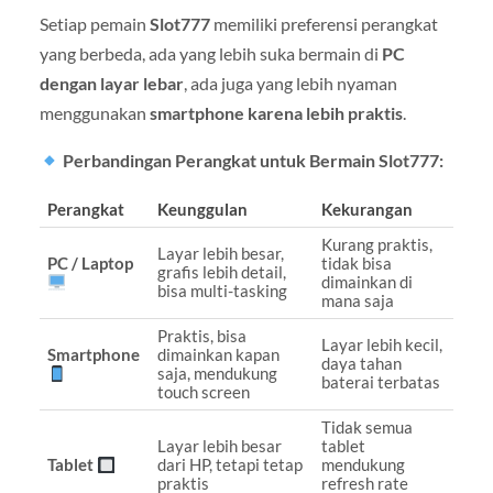
Setiap pemain
Slot777
memiliki preferensi perangkat
yang berbeda, ada yang lebih suka bermain di
PC
dengan layar lebar
, ada juga yang lebih nyaman
menggunakan
smartphone karena lebih praktis
.
Perbandingan Perangkat untuk Bermain Slot777:
Perangkat
Keunggulan
Kekurangan
Kurang praktis,
Layar lebih besar,
PC / Laptop
tidak bisa
grafis lebih detail,
dimainkan di
bisa multi-tasking
mana saja
Praktis, bisa
Layar lebih kecil,
Smartphone
dimainkan kapan
daya tahan
saja, mendukung
baterai terbatas
touch screen
Tidak semua
Layar lebih besar
tablet
Tablet
dari HP, tetapi tetap
mendukung
praktis
refresh rate