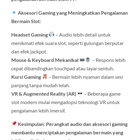
Aksesori Gaming yang Meningkatkan Pengalaman
Bermain Slot:
Headset Gaming
– Audio lebih detail untuk
menikmati efek suara slot, seperti gulungan berputar
dan efek jackpot.
Mouse & Keyboard Mekanikal
– Respons lebih
cepat dibandingkan touchpad atau layar sentuh.
Kursi Gaming
– Bermain lebih nyaman dalam sesi
panjang tanpa mudah lelah.
VR & Augmented Reality (AR)
– Beberapa game
slot modern mulai mengadopsi teknologi VR untuk
pengalaman lebih imersif.
Kesimpulan:
Perangkat audio dan aksesori gaming
membantu menciptakan pengalaman bermain yang