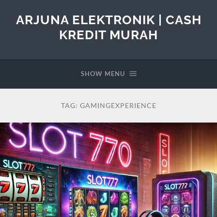
ARJUNA ELEKTRONIK | CASH
KREDIT MURAH
SHOW MENU
TAG:
GAMINGEXPERIENCE