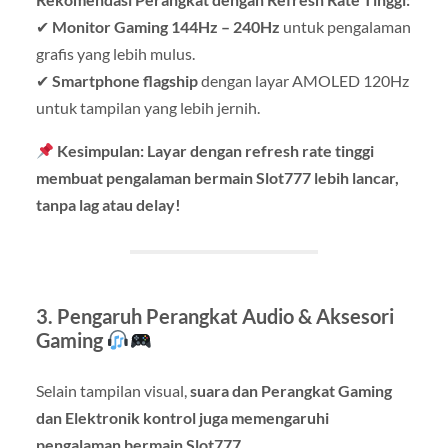
✔
Monitor Gaming 144Hz – 240Hz
untuk pengalaman
grafis yang lebih mulus.
✔
Smartphone flagship
dengan layar AMOLED 120Hz
untuk tampilan yang lebih jernih.
Kesimpulan:
Layar dengan refresh rate tinggi
membuat pengalaman bermain Slot777 lebih lancar,
tanpa lag atau delay!
3. Pengaruh Perangkat Audio & Aksesori
Gaming
Selain tampilan visual,
suara dan Perangkat Gaming
dan Elektronik kontrol juga memengaruhi
pengalaman bermain Slot777
.