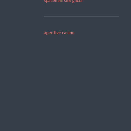
spaceman slot gacor
agen live casino